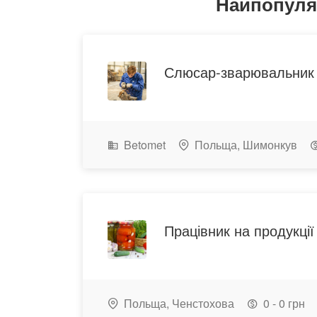
Найпопуляр
Слюсар-зварювальник
Betomet
Польща,
Шимонкув
Працівник на продукції
Польща,
Ченстохова
0 - 0 грн