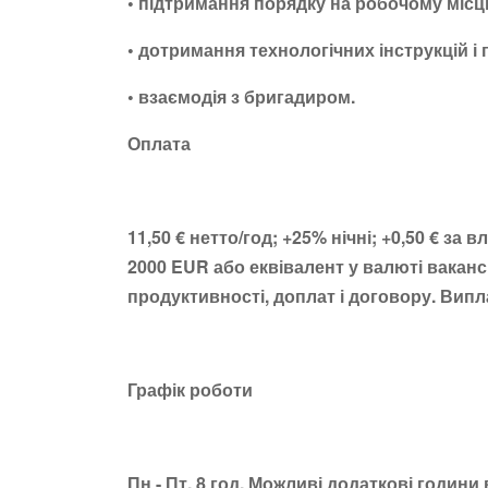
• підтримання порядку на робочому місці
• дотримання технологічних інструкцій і
• взаємодія з бригадиром.
Оплата
11,50 € нетто/год; +25% нічні; +0,50 € за
2000 EUR або еквівалент у валюті вакансі
продуктивності, доплат і договору. Випла
Графік роботи
Пн - Пт, 8 год. Можливі додаткові годин