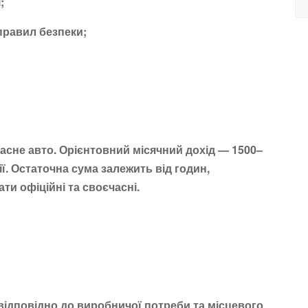
;
 правил безпеки;
 власне авто. Орієнтовний місячний дохід — 1500–
ї. Остаточна сума залежить від годин,
ти офіційні та своєчасні.
и відповідно до виробничої потреби та місцевого