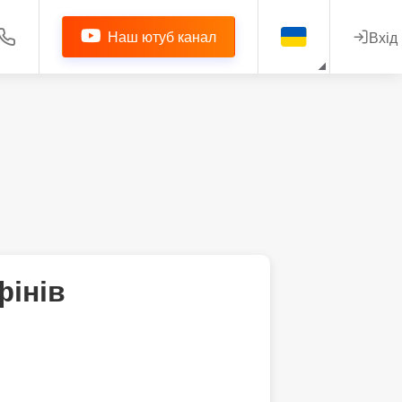
Наш ютуб канал
Вхід
інів