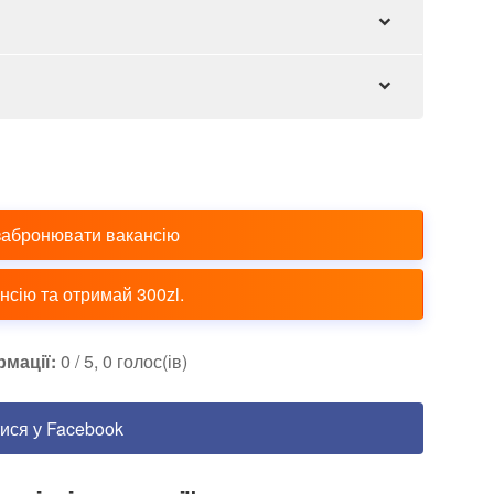
забронювати вакансію
сію та отримай 300zl.
рмації:
0 / 5, 0 голос(ів)
ися у Facebook