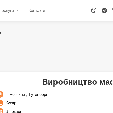
Послуги
Контакти
в
Виробництво маф
Німеччина
Гутенборн
Кухар
В пекарні