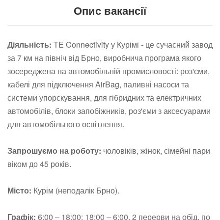
Опис вакансії
Діяльність:
TE Connectivity у Курімі - це сучасний завод
за 7 км на північ від Брно, виробнича програма якого
зосереджена на автомобільній промисловості: роз'єми,
кабелі для підключення AirBag, паливні насоси та
системи упорскування, для гібридних та електричних
автомобілів, блоки запобіжників, роз'єми з аксесуарами
для автомобільного освітлення.
Запрошуємо на роботу:
чоловіків, жінок, сімейні пари
віком до 45 років.
Місто:
Курім (неподалік Брно).
Графік:
6:00 – 18:00; 18:00 – 6:00, 2 перерви на обід, по