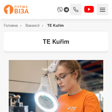
Головна
Вакансії
TE Kuřim
TE Kuřim