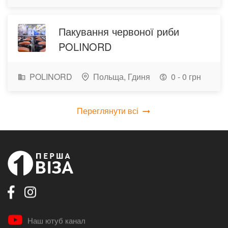
Пакування червоної риби
POLINORD
POLINORD
Польща,
Гдиня
0 - 0 грн
Переглянути всі
Наш ютуб канал