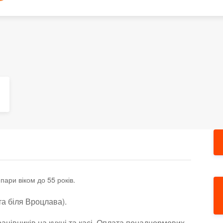
 пари віком до 55 років.
та біля Вроцлава).
 працівників на кухні та касі. Оплата понаднормових