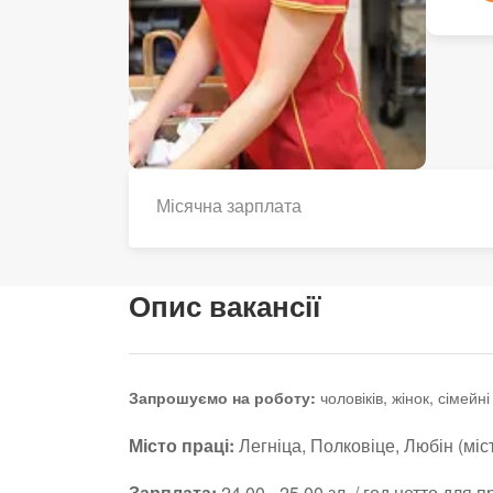
Місячна зарплата
Опис вакансії
чоловіків, жінок, сімейні
Запрошуємо на роботу:
Місто праці:
Легніца, Полковіце, Любін (міс
Зарплата:
24,00 - 25,00 зл. / год нетто для