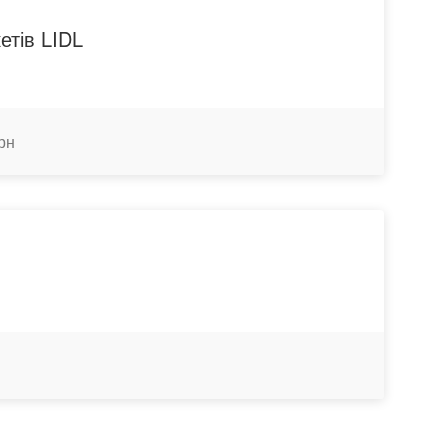
етів LIDL
грн