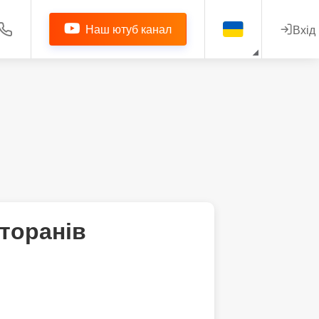
Наш ютуб канал
Вхід
торанів