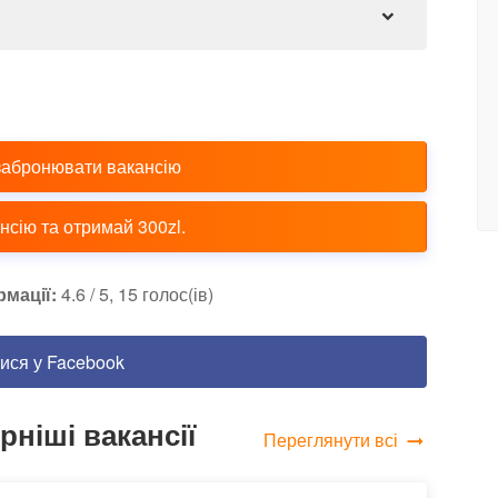
забронювати вакансію
сію та отримай 300zl.
рмації:
4.6 / 5, 15 голос(ів)
ися у Facebook
ніші вакансії
Переглянути всі