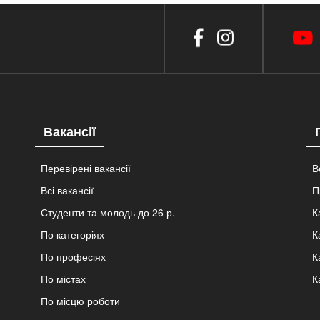
Вакансії
Перевірені вакансії
В
Всі вакансії
П
Студенти та молодь до 26 р.
К
По категоріях
К
По професіях
К
По містах
К
По місцю роботи