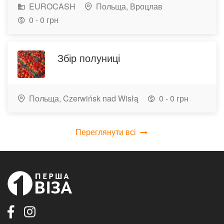
EUROCASH
Польща,
Вроцлав
0 - 0 грн
Збір полуниці
Польща,
Czerwińsk nad Wisłą
0 - 0 грн
Переглянути всі