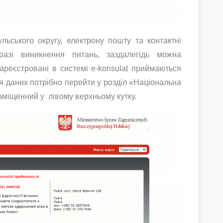
ьського округу, електрону пошту та контактні
разі виникнення питань, заздалегідь можна
зареєстровані в системі e-konsulat приймаються
я даних потрібно перейти у розділ «Національна
зміщенний у лівому верхньому кутку.