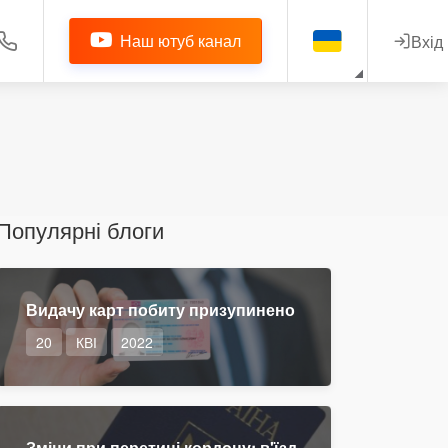
Наш ютуб канал
Вхід
Популярні блоги
Видачу карт побиту призупинено
20
КВІ
2022
Зміни при перетині кордону: в'їзд