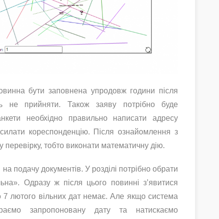
повинна бути заповнена упродовж години після
ть не прийняти. Також заяву потрібно буде
анкети необхідно правильно написати адресу
дсилати кореспонденцію. Після ознайомлення з
у перевірку, тобто виконати математичну дію.
на подачу документів. У розділі потрібно обрати
льна». Одразу ж після цього повинні з’явитися
о 7 лютого вільних дат немає. Але якщо система
ираємо запропоновану дату та натискаємо