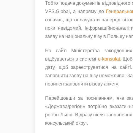
Тобто подача документів відповідного 
VFS.Global, а напряму до
Генеральног
означає, що оплачувати наперед візов
поки невідомий. Інформаційно-аналі
заяву на національну візу в Польщу на
На сайті Міністерства закордонни
відбувається в системі
e-konsulat.
Щоб 
дату, щоб зареєструватися на сайті
заповнити заяву на візу неможливо. За
повинен заповнити візову анкету.
Перейшовши за посиланням, яке зазна
«Держава/регіон» потрібно вказати на
регіон Львів. Відразу після заповнення
консульський округ.