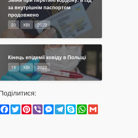
за внутрішнім паспортом
продовжено
20
КВІ
2022
Кінець епідемії ковіду в Польщі
15
КВІ
2022
Поділитися:
Facebook
Twitter
Pinterest
Viber
Messenger
Telegram
Skype
WhatsApp
Gmail