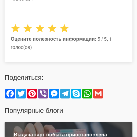
Оцените полезность информации:
5 / 5, 1
голос(ов)
Поделиться:
Facebook
Twitter
Pinterest
Viber
Messenger
Telegram
Skype
WhatsApp
Gmail
Популярные блоги
Выдача карт побыта приостановлена