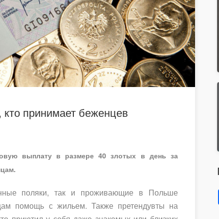
, кто принимает беженцев
овую выплату в размере 40 злотых в день за
цам.
енные поляки, так и проживающие в Польше
цам помощь с жильем. Также претендувты на
кто приютил у себя даже знакомых или близких