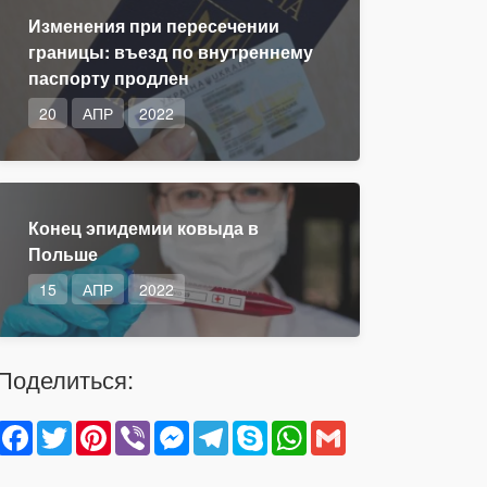
Изменения при пересечении
границы: въезд по внутреннему
паспорту продлен
20
АПР
2022
Конец эпидемии ковыда в
Польше
15
АПР
2022
Поделиться:
Facebook
Twitter
Pinterest
Viber
Messenger
Telegram
Skype
WhatsApp
Gmail