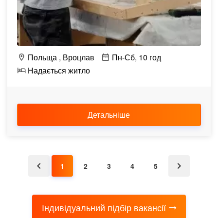
Польща
Вроцлав
Пн-Сб, 10 год
Надається житло
Детальніше
1
2
3
4
5
Індивідуальний підбір вакансії